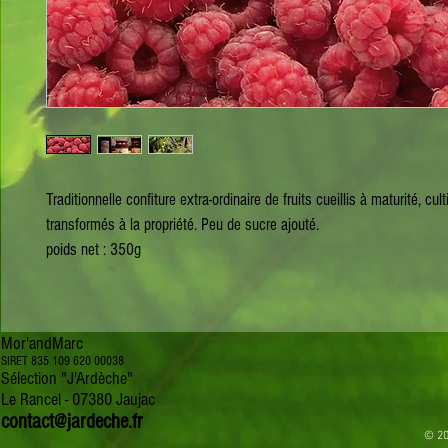
Traditionnelle confiture extra-ordinaire de fruits cueillis à maturité, cult
transformés à la propriété. Peu de sucre ajouté.
poids net : 350g
Mor'andMarc
SIRET 835 109 620 00038
Sélection "J'Ardèche"
Le Rancel - 07380 Jaujac
contact@jardeche.fr
© 20